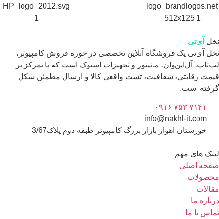
ل
آی‌تی
ل آی‌تی یک فروشگاه آنلاین تخصصی در حوزه فروش کامپیوتر،
‌تاپ، آل‌این‌وان، مانیتور و تجهیزات استوک است که با تمرکز بر
مت رقابتی، شفافیت، تست واقعی کالا و ارسال مطمئن شکل
فته است.
۰۹۱۶ ۷۵۳ ۷۱۴۱
info@nakhl-it.com
خوزستان-اهواز بازار بزرگ کامپیوتر طبقه دوم پلاک3/67
نک های مهم
حه اصلی
صولات
الات
باره ما
اس با ما