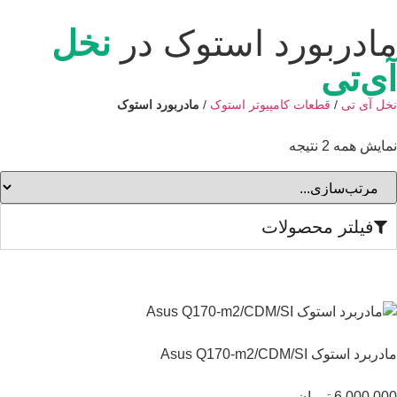
ادربورد استوک در
نخل
ی‌تی
ل آی تی
/
قطعات کامپیوتر استوک
/
مادربورد استوک
یش همه 2 نتیجه
فیلتر محصولات
برد استوک Asus Q170-m2/CDM/SI
6,000,0
تومان